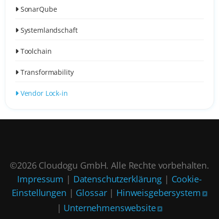
SonarQube
Systemlandschaft
Toolchain
Transformability
Vendor Lock-in
©2026 Cloudogu GmbH. Alle Rechte vorbehalten.
Impressum
|
Datenschutzerklärung
|
Cookie-
Einstellungen
|
Glossar
|
Hinweisgebersystem
|
Unternehmenswebsite