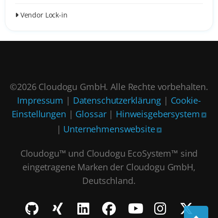
Vendor Lock-in
©2026 Cloudogu GmbH. Alle Rechte vorbehalten.
Impressum
|
Datenschutzerklärung
|
Cookie-
Einstellungen
|
Glossar
|
Hinweisgebersystem
|
Unternehmenswebsite
Cloudogu™ und Cloudogu EcoSystem™ sind
eingetragene Marken der Cloudogu GmbH,
Deutschland.