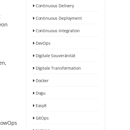
Continuous Delivery
t
Continuous Deployment
 von
Continuous Integration
DevOps
Digitale Souveränität
en,
Digitale Transformation
Docker
Dogu
Easy8
GitOps
 LowOps