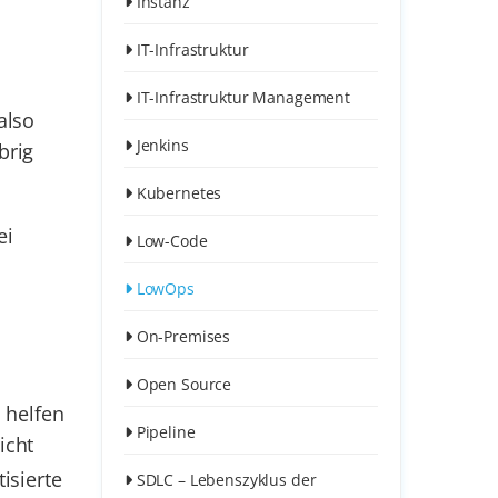
Instanz
IT-Infrastruktur
IT-Infrastruktur Management
also
Jenkins
brig
Kubernetes
ei
Low-Code
LowOps
On-Premises
Open Source
m
helfen
Pipeline
icht
isierte
SDLC – Lebenszyklus der