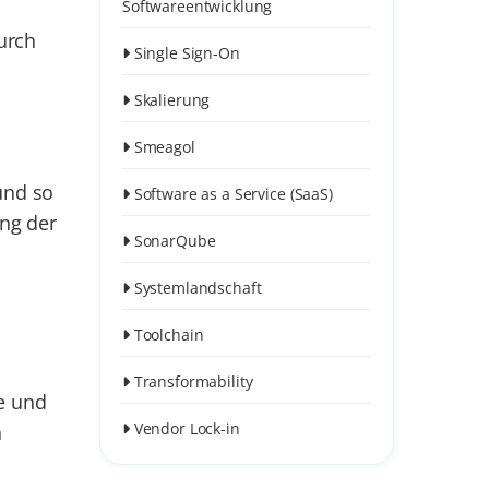
Softwareentwicklung
urch
Single Sign-On
Skalierung
Smeagol
und so
Software as a Service (SaaS)
ing der
SonarQube
Systemlandschaft
Toolchain
Transformability
e und
Vendor Lock-in
n