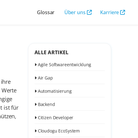
Glossar
Über uns
Karriere
ALLE ARTIKEL
Agile Softwareentwicklung
Air Gap
 ihre
e Werte
Automatisierung
ngige
Backend
 ist für
hützen,
Citizen Developer
Cloudogu EcoSystem