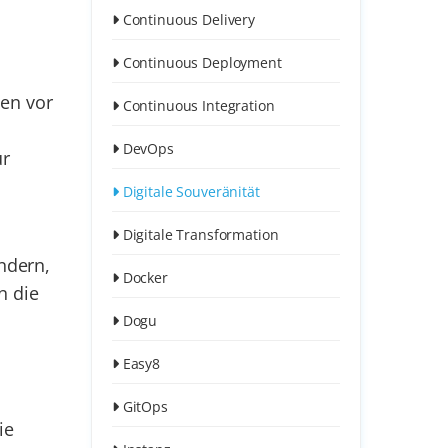
Continuous Delivery
Continuous Deployment
en vor
Continuous Integration
DevOps
ur
Digitale Souveränität
Digitale Transformation
ndern,
Docker
n die
n
Dogu
Easy8
GitOps
ie