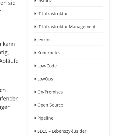
Instanz
en sie
r
IT-Infrastruktur
IT-Infrastruktur Management
Jenkins
n kann
tig,
Kubernetes
 Abläufe
Low-Code
LowOps
ich
On-Premises
aufender
Open Source
ngen
Pipeline
SDLC – Lebenszyklus der