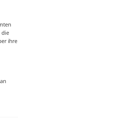
mmten
 die
er ihre
 an