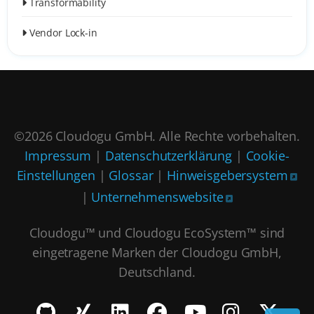
Transformability
Vendor Lock-in
©2026 Cloudogu GmbH. Alle Rechte vorbehalten.
Impressum
|
Datenschutzerklärung
|
Cookie-
Einstellungen
|
Glossar
|
Hinweisgebersystem
|
Unternehmenswebsite
Cloudogu™ und Cloudogu EcoSystem™ sind
eingetragene Marken der Cloudogu GmbH,
Deutschland.