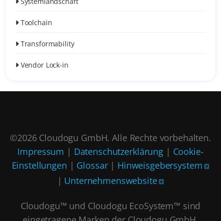
Systemlandschaft
Toolchain
Transformability
Vendor Lock-in
©2026 Cloudogu GmbH. Alle Rechte vorbehalten.
Impressum
|
Datenschutzerklärung
|
Cookie-
Einstellungen
|
Glossar
|
Hinweisgebersystem
|
Unternehmenswebsite
Cloudogu™ und Cloudogu EcoSystem™ sind
eingetragene Marken der Cloudogu GmbH,