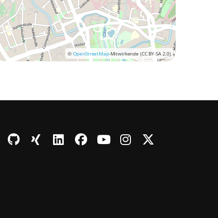
©
OpenStreetMap
-Mitwirkende (CC BY-SA 2.0)