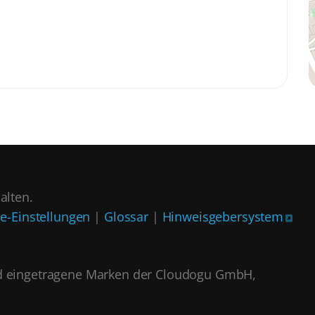
alten.
e-Einstellungen
|
Glossar
|
Hinweisgebersystem
 eingetragene Marken der Cloudogu GmbH,