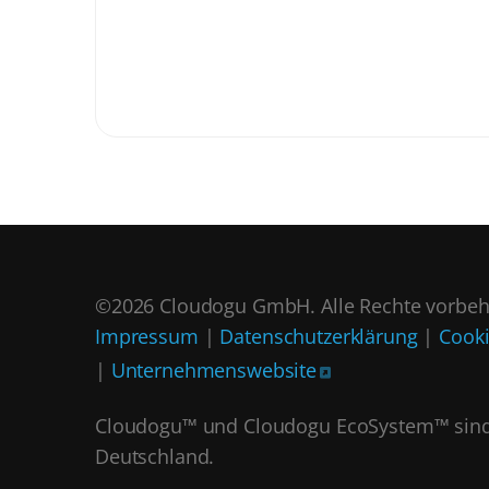
©2026 Cloudogu GmbH. Alle Rechte vorbeh
Impressum
|
Datenschutzerklärung
|
Cooki
|
Unternehmenswebsite
Cloudogu™ und Cloudogu EcoSystem™ sind
Deutschland.